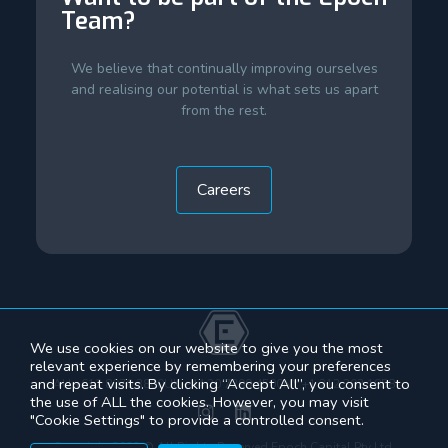
Team?
We believe that continually improving ourselves
and realising our potential is what sets us apart
from the rest.
Careers
We use cookies on our website to give you the most
relevant experience by remembering your preferences
and repeat visits. By clicking “Accept All”, you consent to
AU +612 8070 3800
UK +44 20 7299 4500
NY +1 212 202 1858
the use of ALL the cookies. However, you may visit
"Cookie Settings" to provide a controlled consent.
Copyright 2022 © All Rights Reserved Epoch Capital Pty Ltd.